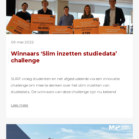
09 mei 2022
Winnaars ‘Slim inzetten studiedata’
challenge
SURF vroeg studenten en net afgestudeerde via een innovatie
challenge om mee te denken over het slim inzetten van
studiedata. De winnaars van deze challenge zijn nu bekend
geworden. Vijf studenten met mooie slimme en innovatieve
concepten.
Lees meer