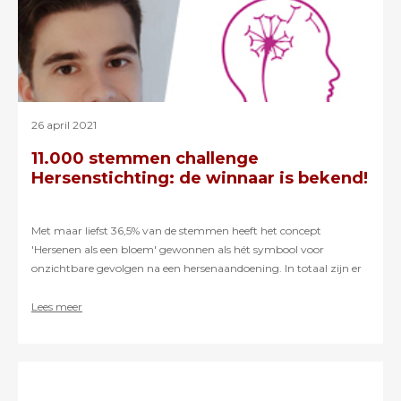
26 april 2021
11.000 stemmen challenge
Hersenstichting: de winnaar is bekend!
Met maar liefst 36,5% van de stemmen heeft het concept
'Hersenen als een bloem' gewonnen als hét symbool voor
onzichtbare gevolgen na een hersenaandoening. In totaal zijn er
meer dan 11.000 stemmen uitgebracht! Meer weten over de
uitleg van het symbool en de reactie van de winnaar? Lees dan
Lees meer
snel verder.