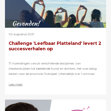
02 augustus 2021
Challenge 'Leefbaar Platteland' levert 2
succesverhalen op
17 inzendingen vanuit verschillende disciplines: van
theaterstukken tot beeldende kunst en dichters. Het was lastig
kiezen voor de provincie Overijssel. Uiteindelijk is er 1 winnaar
gekozen, maar besloot de provincie Overijssel ook met een andere
idee aan de slag te gaan.
Lees meer