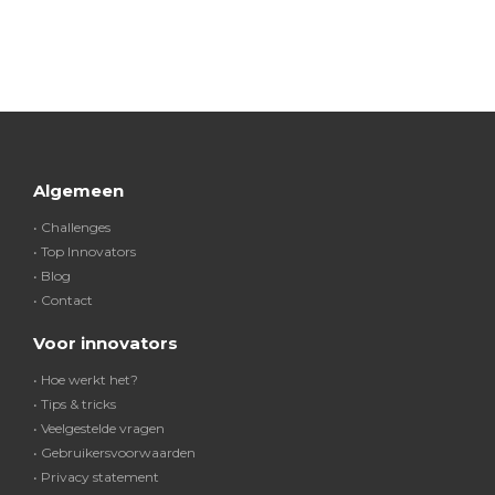
Algemeen
• Challenges
• Top Innovators
• Blog
• Contact
Voor innovators
• Hoe werkt het?
• Tips & tricks
• Veelgestelde vragen
• Gebruikersvoorwaarden
• Privacy statement