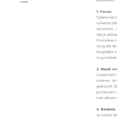
bedenken!
1. Focus
Tijdens het 
schieten id
verzinnen …d
dat je afdwa
Formuleer d
Zorg dat de
mogelijke op
oog verliest
2. Maak v
Creativiteit
creëren. Je 
gebracht. J
producten, 
met elkaar 
3. Bedenk 
Je eerste id