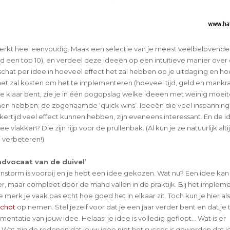
erkt heel eenvoudig. Maak een selectie van je meest veelbelovend
ld een top 10), en verdeel deze ideeën op een intuïtieve manier over
schat per idee in hoeveel effect het zal hebben op je uitdaging en h
het zal kosten om het te implementeren (hoeveel tijd, geld en mankrac
 je klaar bent, zie je in één oogopslag welke ideeën met weinig moeit
en hebben; de zogenaamde ‘quick wins’. Ideeën die veel inspanning 
kertijd veel effect kunnen hebben, zijn eveneens interessant. En de i
e vlakken? Die zijn rijp voor de prullenbak. (Al kun je ze natuurlijk alti
 verbeteren!)
‘advocaat van de duivel’
instorm is voorbij en je hebt een idee gekozen. Wat nu? Een idee kan
ier, maar compleet door de mand vallen in de praktijk. Bij het imple
 merk je vaak pas echt hoe goed het in elkaar zit. Toch kun je hier a
schot
op nemen. Stel jezelf voor dat je een jaar verder bent en dat je 
entatie van jouw idee. Helaas; je idee is volledig geflopt... Wat is er
Wat zijn de redenen dat jouw idee niet het succes is geworden dat j