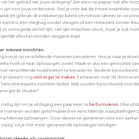
er op het gebied van jouw uitdaging? Zet eens op papier wat alle noo
 zijn voor jouw onderwerp. Stel je voor dat de meest essentiële vo
 geldt en gebruik dit prikkelende beeld om nieuwe ideeën te verzinn
 kamers, een vliegtuig zonder vleugels of een restaurant zonder keuke
 zo onmogelijk als het lijkt. Het lijkt misschien idioot, maar je zult mer
 eigenlijk alles kan worden weggestreept.
ar nieuwe inzichten
ng kun je op verschillende manieren benaderen. Hoe je naar je situatie
welke hoek je naar oplossingen zoekt. Maak er dus een gewoonte van
anuit verschillende invalshoeken te benaderen. Bedenk bijvoorbeeld
je probleem nog
véél erger te maken
. Fantaseren over dit doemscen
t hele interessante inzichten leiden. Wat zouden bijvoorbeeld voord
verergerde situatie?
nuttig zijn om je uitdaging een paar keer te
herformuleren
. Elke uit
 manieren worden geformuleerd en verschillende vraagstellingen z
verschillende oplossingen. Door ideeën te genereren voor een aantal v
 vraag, zul je met meer gevarieerde oplossingen eindigen.
 (rare) ideeën als springplank