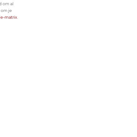
d om al
 om je
ie-matrix
.