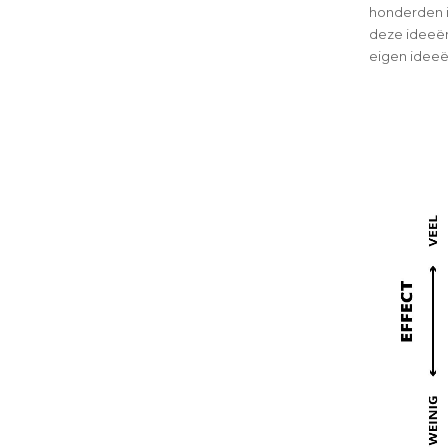
honderden id
deze ideeën
eigen ideeë