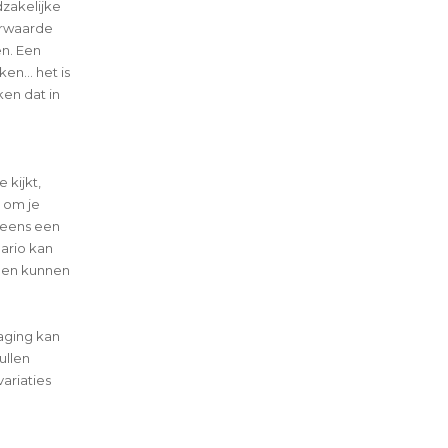
dzakelijke
orwaarde
en. Een
n... het is
ken dat in
 kijkt,
 om je
 eens een
ario kan
elen kunnen
daging kan
ullen
ariaties