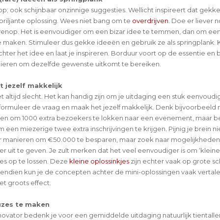
s op; ook schijnbaar onzinnige suggesties. Wellicht inspireert dat gekke
 briljante oplossing. Wees niet bang om te
overdrijven
. Doe er liever 
enop. Het is eenvoudiger om een bizar idee te temmen, dan om een
 maken. Stimuleer dus gekke ideeën en gebruik ze als springplank. K
hter het idee en laat je inspireren. Borduur voort op de essentie en
eren om dezelfde gewenste uitkomt te bereiken.
t jezelf makkelijk
iet altijd slecht. Het kan handig zijn om je uitdaging een stuk eenvoudi
ormuleer de vraag en maak het jezelf makkelijk. Denk bijvoorbeeld n
ren om 1000 extra bezoekers te lokken naar een evenement, maar 
een miezerige twee extra inschrijvingen te krijgen. Pijnig je brein n
r manieren om €50.000 te besparen, maar zoek naar mogelijkhede
er uit te geven. Je zult merken dat het veel eenvoudiger is om ‘kleine
s op te lossen. Deze
kleine oplossinkjes
zijn echter vaak op grote sch
endien kun je de concepten achter de mini-oplossingen vaak vertal
t groots effect.
uzes te maken
novator bedenk je voor een gemiddelde uitdaging natuurlijk tientalle