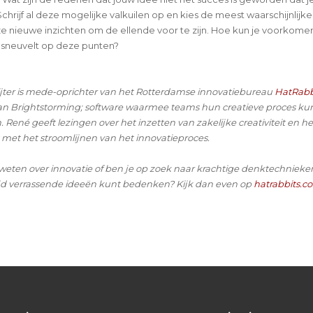
hrijf al deze mogelijke valkuilen op en kies de meest waarschijnlijke 
e nieuwe inzichten om de ellende voor te zijn. Hoe kun je voorkome
 sneuvelt op deze punten?
jter is mede-oprichter van het Rotterdamse innovatiebureau
HatRabb
n Brightstorming; software waarmee teams hun creatieve proces k
. René geeft lezingen over het inzetten van zakelijke creativiteit en he
 met het stroomlijnen van het innovatieproces.
 weten over innovatie of ben je op zoek naar krachtige denktechnie
 tijd verrassende ideeën kunt bedenken? Kijk dan even op
hatrabbits.co