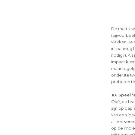
De matrix w
(bijvoorbee
vlakken. Je 
inspanning 
nodig?). Als
impact kunn
maar tegelij
onderste twe
proberen te
10. Speel 
Oké, de bra
zijn op pap
van een idee
al een
voor
op de implem
misgegaan? 