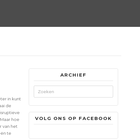
ARCHIEF
ter in kunt
aai de
isruptieve
VOLG ONS OP FACEBOOK
. Maar hoe
r van het
eën te