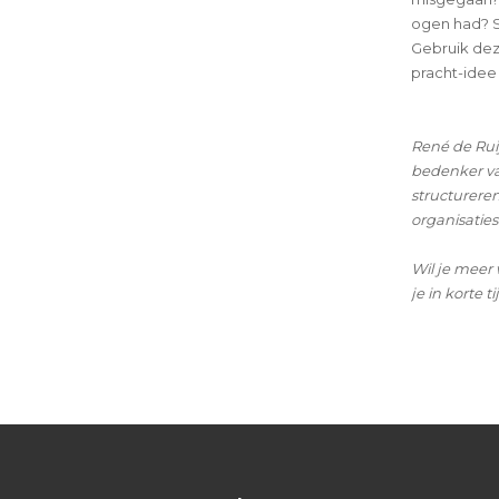
ogen had? Sc
Gebruik dez
pracht-idee
René de Rui
bedenker va
structureren
organisaties
Wil je meer
je in korte