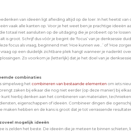
bedenken van ideeën ligt afleiding altijd op de loer. In het heetst van d
eeën vaak alle kanten op. Voor je het weet ben je prachtige ideeën a
ie totaal niet aansluiten op de uitdaging die je probeert op te losse
alt is groot. Schrijf dus vóór je begint de ‘focus’ van je denksessie duid
eze focus als vraag, beginnend met ‘Hoe kunnen we…’ of ‘Hoe zorge
 vraag op een duidelijk zichtbare plek hangt wanneer je nadenkt ove
lossingen. Zo voorkom je (letterlijk) dat je het doel van je denksessie
.
reemde combinaties
 is simpelweg het
combineren van bestaande elementen
om iets nieu
brengt zaken bij elkaar die nog niet eerder (op deze manier) bij elkaar
e kunt hierbij denken aan het combineren van materialen, technieken
diensten, eigenschappen of ideeën. Combineer dingen die ogenschijnl
te maken hebben en de kans is groot dat je tot verrassende resultate
zoveel mogelijk ideeën
ee is zelden het beste. De ideeën die je meteen te binnen schieten, 