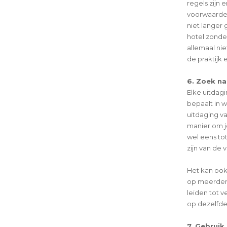
regels zijn 
voorwaarden
niet langer
hotel zonder
allemaal niet
de praktijk
6. Zoek na
Elke uitdagi
bepaalt in 
uitdaging v
manier om 
wel eens to
zijn van de 
Het kan ook 
op meerdere
leiden tot 
op dezelfde
7. Gebruik