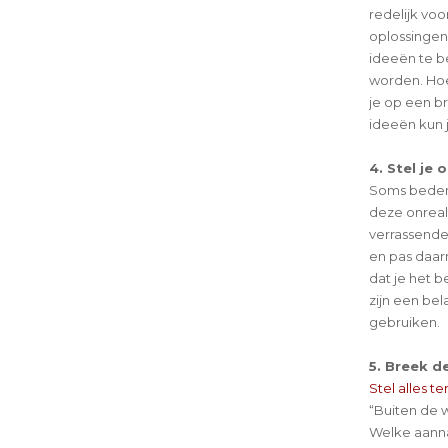
redelijk vo
oplossingen
ideeën te b
worden. Hoe
je op een br
ideeën kun 
4. Stel je 
Soms bedenk 
deze onreali
verrassende
en pas daar
dat je het 
zijn een be
gebruiken.
5. Breek d
Stel alles te
“Buiten de 
Welke aann