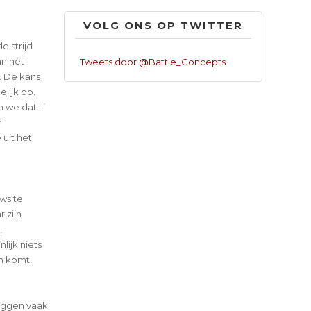
VOLG ONS OP TWITTER
e strijd
an het
Tweets door @Battle_Concepts
n. De kans
elijk op.
n we dat…’
r
 uit het
ws te
 zijn
,
ijk niets
n komt.
liggen vaak