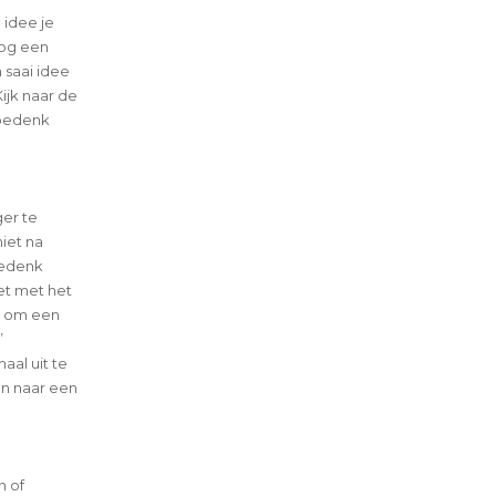
 idee je
nog een
 saai idee
ijk naar de
 bedenk
ger te
iet na
bedenk
iet met het
n om een
’
aal uit te
en naar een
n of