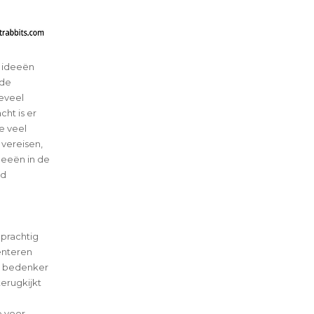
e ideeën
 de
oeveel
ht is er
e veel
vereisen,
deeën in de
jd
 prachtig
menteren
ls bedenker
terugkijkt
e voor