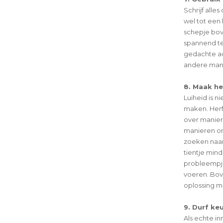
Schrijf alle
wel tot een
schepje bov
spannend te
gedachte ac
andere mani
8. Maak he
Luiheid is n
maken. Herf
over manie
manieren om 
zoeken naa
tientje mind
probleempje
voeren. Bov
oplossing me
9. Durf ke
Als echte in