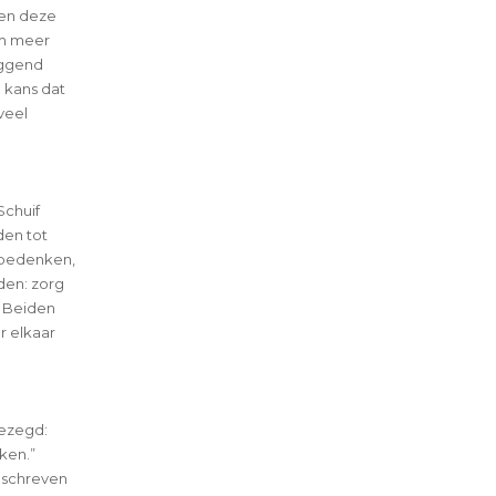
nen deze
om meer
iggend
 kans dat
veel
Schuif
den tot
e bedenken,
den: zorg
 Beiden
r elkaar
gezegd:
ken.”
eschreven