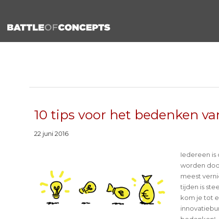
10 tips voor het bedenken va
22 juni 2016
Iedereen is 
worden door 
meest verni
tijden is s
kom je tot 
innovatiebu