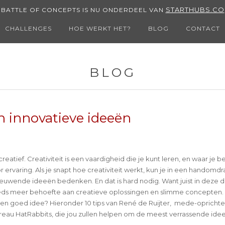
STARTHUBS.CO
BATTLE OF CONCEPTS IS NU ONDERDEEL VAN
CHALLENGES
HOE WERKT HET?
BLOG
CONTACT
BLOG
n innovatieve ideeën
creatief. Creativiteit is een vaardigheid die je kunt leren, en waar je be
ervaring. Als je snapt hoe creativiteit werkt, kun je in een handomdr
euwende ideeën bedenken. En dat is hard nodig. Want juist in deze d
teeds meer behoefte aan creatieve oplossingen en slimme concepten
een goed idee? Hieronder 10 tips van René de Ruijter, mede-oprichte
reau HatRabbits, die jou zullen helpen om de meest verrassende ide