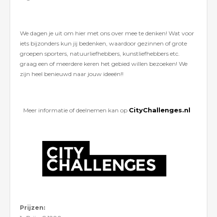
We dagen je uit om hier met ons over mee te denken! Wat voor
iets bijzonders kun jij bedenken, waardoor gezinnen of grote
groepen sporters, natuurliefhebbers, kunstliefhebbers etc.
graag een of meerdere keren het gebied willen bezoeken! We
zijn heel benieuwd naar jouw ideeën!!
CityChallenges.nl
Meer informatie of deelnemen kan op
Prijzen: