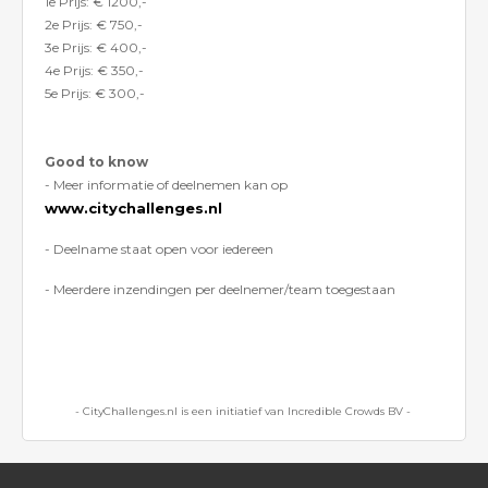
1e Prijs: € 1200,-
2e Prijs: € 750,-
3e Prijs: € 400,-
4e Prijs: € 350,-
5e Prijs: € 300,-
Good to know
- Meer informatie of deelnemen kan op
www.citychallenges.nl
- Deelname staat open voor iedereen
- Meerdere inzendingen per deelnemer/team toegestaan
- CityChallenges.nl is een initiatief van Incredible Crowds BV -