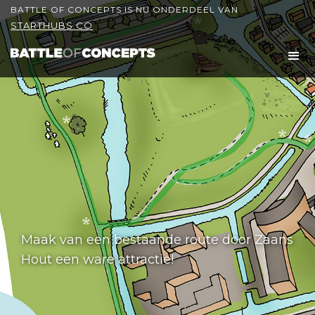
BATTLE OF CONCEPTS IS NU ONDERDEEL VAN
STARTHUBS.CO
Maak van een bestaande route door Zaans
Hout een ware attractie!