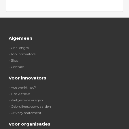
Algemeen
• Challenges
• Top Innovators
• Blog
• Contact
Voor innovators
• Hoe werkt het?
• Tips & tricks
• Veelgestelde vragen
• Gebruikersvoorwaarden
• Privacy statement
Voor organisaties