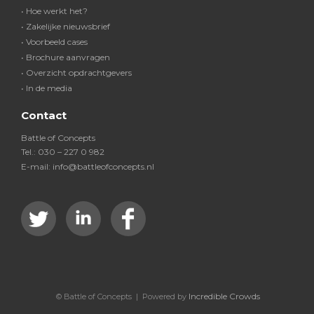
• Hoe werkt het?
• Zakelijke nieuwsbrief
• Voorbeeld cases
• Brochure aanvragen
• Overzicht opdrachtgevers
• In de media
Contact
Battle of Concepts
Tel.: 030 – 227 0 982
E-mail: info@battleofconcepts.nl
Incredible Crowds
© Battle of Concepts | Powered by