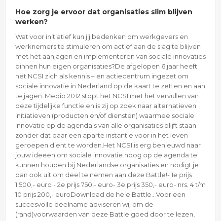
Hoe zorg je ervoor dat organisaties slim blijven
werken?
Wat voor initiatief kun jij bedenken om werkgevers en
werknemers te stimuleren om actief aan de slag te blijven
met het aanjagen en implementeren van sociale innovaties
binnen hun eigen organisaties?De afgelopen 6 jaar heeft
het NCSI zich als kennis – en actiecentrum ingezet om
sociale innovatie in Nederland op de kaart te zetten en aan
te jagen. Medio 2012 stopt het NCSI met het vervullen van
deze tijdelijke functie en is zij op zoek naar alternatieven
initiatieven (producten en/of diensten) waarmee sociale
innovatie op de agenda’s van alle organisaties blijft staan
zonder dat daar een aparte instantie voor in het leven
geroepen dient te worden.Het NCSI is erg benieuwd naar
jouw ideeën om sociale innovatie hoog op de agenda te
kunnen houden bij Nederlandse organisaties en nodigt je
dan ook uit om deel te nemen aan deze Battle!- 1e prijs
1.500,- euro - 2e prijs 750,- euro- 3e prijs 350,- euro- nrs. 4 t/m
10 prijs 200,- euroDownload de hele Battle...Voor een
succesvolle deelname adviseren wij om de
(rand)voorwaarden van deze Battle goed door te lezen,