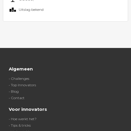
Uitslag bekend
Algemeen
• Challenges
• Top Innovators
• Blog
• Contact
Voor innovators
• Hoe werkt het?
• Tips & tricks