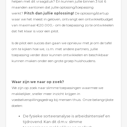
helpen met dit vraagstuk? En kunnen jullie binnen 3 tot 6
maanden aantonen dat jullie oplossing/toepassing
werkt?
Pitch dan jullie oplossing!
De oplossing/startup
waar we het meest in geloven, ontvangt een ontwikkelbudget
van maximaal €20.000,- om de toepassing zo te ontwikkelen
dat het klaar is voor een pilot.
Is de pilot een succes dan gaan we opnieuw met je om de tafel
om te kijken hoe we, i.s.m. met andere partners, jullie
toepassing verder door kunnen ontwikkelen en beschikbaar
kunnen maken onder een grote groep huishoudens.
Waar zijn we naar op zoek?
We zijn op zoek naar slimme toepassingen waarmee we
makkelijker, sneller meer inzicht krijgen in
voedselverspillingsgedrag bij mensen thuis. Onze belangrijkste
doelen:
De fysieke sorteeranalyse is arbeidsintensief en
tijdrovend. Kan dit d.m.v. slimme