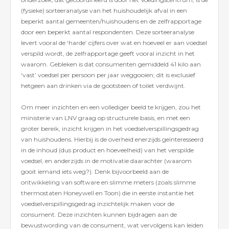
(fysieke) sorteeranalyse van het huishoudelijk afval in een
beperkt aantal gemeenten/huishoudens en de zelfrapportage
door een beperkt aantal respondenten. Deze sorteeranalyse
levert vooral de ‘harde’ cijfers over wat en hoeveel er aan voedsel
verspild wordt, de zelfrapportage geeft vooral inzicht in het
waarom. Gebleken is dat consumenten gemiddeld 41 kilo aan
‘vast’ voedsel per persoon per jaar weggooien; dit is exclusief
hetgeen aan drinken via de gootsteen of toilet verdwijnt.
Om meer inzichten en een vollediger beeld te krijgen, zou het
ministerie van LNV graag op structurele basis, en met een
groter bereik, inzicht krijgen in het voedselverspillingsgedrag
van huishoudens. Hierbij is de overheid enerzijds geïnteresseerd
in de inhoud (dus product en hoeveelheid) van het verspilde
voedsel, en anderzijds in de motivatie daarachter (waarom
gooit iemand iets weg?). Denk bijvoorbeeld aan de
ontwikkeling van software en slimme meters (zoals slimme
thermostaten Honeywell en Toon) die in eerste instantie het
voedselverspillingsgedrag inzichtelijk maken voor de
consument. Deze inzichten kunnen bijdragen aan de
bewustwording van de consument, wat vervolgens kan leiden