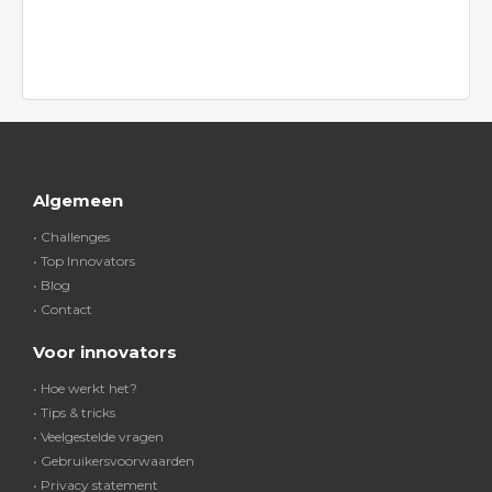
Algemeen
• Challenges
• Top Innovators
• Blog
• Contact
Voor innovators
• Hoe werkt het?
• Tips & tricks
• Veelgestelde vragen
• Gebruikersvoorwaarden
• Privacy statement