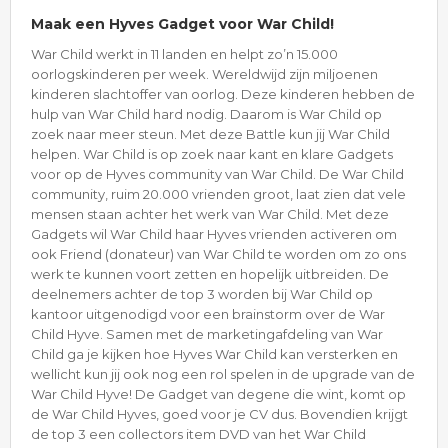
Maak een Hyves Gadget voor War Child!
War Child werkt in 11 landen en helpt zo’n 15.000
oorlogskinderen per week. Wereldwijd zijn miljoenen
kinderen slachtoffer van oorlog. Deze kinderen hebben de
hulp van War Child hard nodig. Daarom is War Child op
zoek naar meer steun. Met deze Battle kun jij War Child
helpen. War Child is op zoek naar kant en klare Gadgets
voor op de Hyves community van War Child. De War Child
community, ruim 20.000 vrienden groot, laat zien dat vele
mensen staan achter het werk van War Child. Met deze
Gadgets wil War Child haar Hyves vrienden activeren om
ook Friend (donateur) van War Child te worden om zo ons
werk te kunnen voort zetten en hopelijk uitbreiden. De
deelnemers achter de top 3 worden bij War Child op
kantoor uitgenodigd voor een brainstorm over de War
Child Hyve. Samen met de marketingafdeling van War
Child ga je kijken hoe Hyves War Child kan versterken en
wellicht kun jij ook nog een rol spelen in de upgrade van de
War Child Hyve! De Gadget van degene die wint, komt op
de War Child Hyves, goed voor je CV dus. Bovendien krijgt
de top 3 een collectors item DVD van het War Child