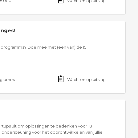
25.000)
Wachten op uitslag
enges!
t + programma? Doe mee met (een van) de 15
rogramma
Wachten op uitslag
artups uit om oplossingen te bedenken voor 18
 ondersteuning voor het doorontwikkelen van jullie