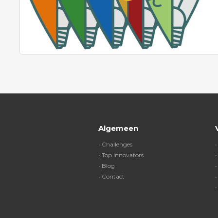
Algemeen
• Challenges
•
• Top Innovators
•
• Blog
•
• Contact
•