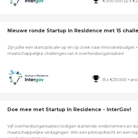
€300.000 (12 x €
Nieuwe ronde Startup in Residence met 15 chall
Zijn jullie een startup/scale-up en op zoek naar innovatiebudge
maatschappelijke challenges van 6 overheidsorganisaties!
15 x €25.000 + p
Doe mee met Startup In Residence - InterGov!
Vijf overheidsorganisaties nodigen startende ondernemers en st
maatschappelijke uitdagingen. Win een pilotopdracht en een top