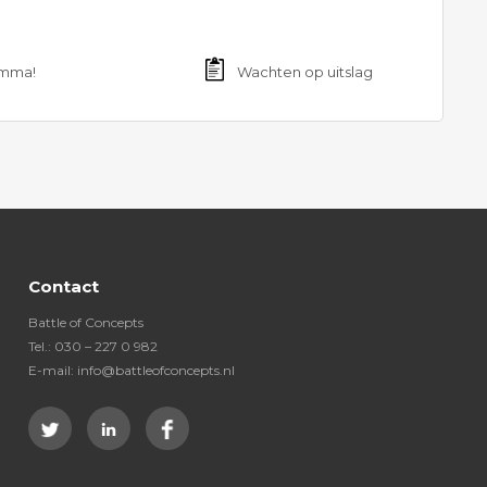
amma!
Wachten op uitslag
Contact
Battle of Concepts
Tel.: 030 – 227 0 982
E-mail: info@battleofconcepts.nl