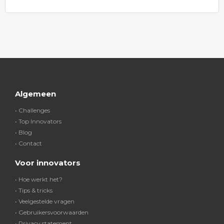
Algemeen
• Challenges
• Top Innovators
• Blog
• Contact
Voor innovators
• Hoe werkt het?
• Tips & tricks
• Veelgestelde vragen
• Gebruikersvoorwaarden
• Privacy statement