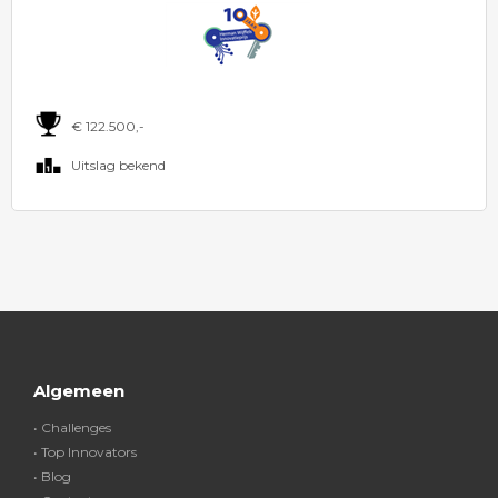
€ 122.500,-
Uitslag bekend
Algemeen
• Challenges
• Top Innovators
• Blog