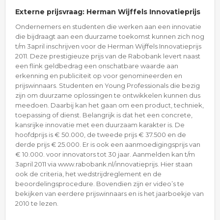
Externe prijsvraag: Herman Wijffels Innovatieprijs
Ondernemers en studenten die werken aan een innovatie
die bijdraagt aan een duurzame toekomst kunnen zich nog
t/m 3april inschrijven voor de Herman Wijffels Innovatieprijs
2011. Deze prestigieuze prijs van de Rabobank levert naast
een flink geldbedrag een onschatbare waarde aan
erkenning en publiciteit op voor genomineerden en
prijswinnaars. Studenten en Young Professionals die bezig
zijn om duurzame oplossingen te ontwikkelen kunnen dus
meedoen. Daarbij kan het gaan om een product, techniek,
toepassing of dienst. Belangrijk is dat het een concrete,
kansrijke innovatie met een duurzaam karakter is. De
hoofdprijs is € 50.000, de tweede prijs € 37.500 en de
derde prijs € 25.000. Er is ook een aanmoedigingsprijs van
€ 10.000. voor innovators tot 30 jaar. Aanmelden kan t/m
3april 2011 via www.rabobank.nl/innovatieprijs. Hier staan
ook de criteria, het wedstrijdreglement en de
beoordelingsprocedure. Bovendien zijn er video’s te
bekijken van eerdere prijswinnaars en is het jaarboekje van
2010 te lezen.