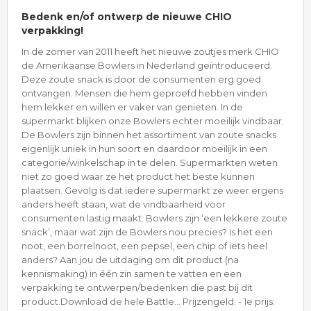
Bedenk en/of ontwerp de nieuwe CHIO
verpakking!
In de zomer van 2011 heeft het nieuwe zoutjes merk CHIO
de Amerikaanse Bowlers in Nederland geïntroduceerd.
Deze zoute snack is door de consumenten erg goed
ontvangen. Mensen die hem geproefd hebben vinden
hem lekker en willen er vaker van genieten. In de
supermarkt blijken onze Bowlers echter moeilijk vindbaar.
De Bowlers zijn binnen het assortiment van zoute snacks
eigenlijk uniek in hun soort en daardoor moeilijk in een
categorie/winkelschap in te delen. Supermarkten weten
niet zo goed waar ze het product het beste kunnen
plaatsen. Gevolg is dat iedere supermarkt ze weer ergens
anders heeft staan, wat de vindbaarheid voor
consumenten lastig maakt. Bowlers zijn ‘een lekkere zoute
snack’, maar wat zijn de Bowlers nou precies? Is het een
noot, een borrelnoot, een pepsel, een chip of iets heel
anders? Aan jou de uitdaging om dit product (na
kennismaking) in één zin samen te vatten en een
verpakking te ontwerpen/bedenken die past bij dit
product.Download de hele Battle... Prijzengeld: - 1e prijs: