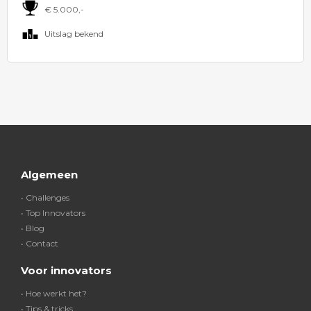
€ 5.000,-
Uitslag bekend
Algemeen
• Challenges
• Top Innovators
• Blog
• Contact
Voor innovators
• Hoe werkt het?
• Tips & tricks